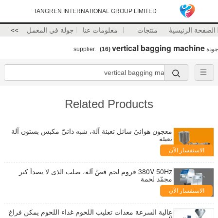
TANGREN INTERNATIONAL GROUP LIMITED
الصفحة الرئيسية
منتجات
معلومات عنا
جولة في المعمل
>>
vertical bagging machine
جودة
supplier.
(16)
Related Products
معجون هوائيّ سائل تعبئة آلة، شبه ذاتيّ مكبس بستون آلة
تعبئة
الاستفسار الآن
380V 50Hz فروم لحم قصّ آلة، صلب الذى لا يصدأ كتر
مجمّد لحمة
الاستفسار الآن
عالية السرعة معدات تعليب اللحوم غداء اللحوم يمكن فراغ