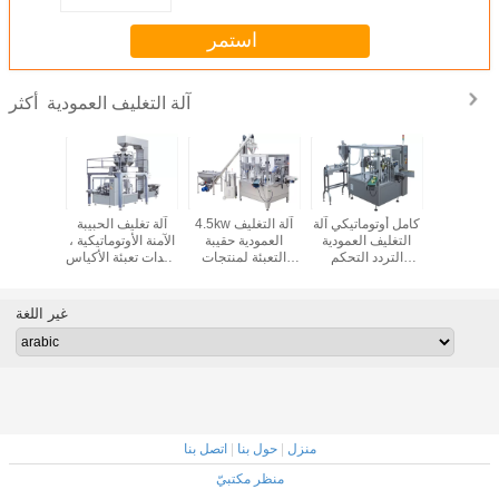
استمر
آلة التغليف العمودية
أكثر
الخلفي ختم
كامل أوتوماتيكي آلة
4.5kw آلة التغليف
آلة تغليف الحبيبة
آلة تغلي
ليف عمودي
التغليف العمودية
العمودية حقيبة
الآمنة الأوتوماتيكية ،
/ المنتجات
التردد التحكم
التعبئة لمنتجات
معدات تعبئة الأكياس
آلة التعب
ميائية
لمنتجات لصق
مسحوق الكمي
بالوزن
عمو
غير اللغة
منزل
|
حول بنا
|
اتصل بنا
منظر مكتبيّ