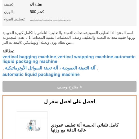
يعبّئ آلة
صنف:
500 كجم
الوزن:
,
تسليط الضوء:
automatic liquid packaging machine
آلة التعبئة العمودية ، آلة تعبئة السوائل الأوتوماتيكية
اسم المنتج آلة التغليف العموديةمنتجات التعبئة والتغليف التلقائي بالكامل كبيرة الحبيبية
وزنها حقيبة معدات التعبئة والتغليف وصف: المعلمات التقنية المعدات: 1． هذه المجموعة
من نظام وزن وتعبئة أوتوماتيكي ①معدات التز...
بطاقة:
vertical bagging machine,vertical wrapping machine,automatic
liquid packaging machine
آلة التعبئة العمودية ، آلة تعبئة السوائل الأوتوماتيكية
,
,
automatic liquid packaging machine
منتوج وصف >
احصل على افضل سعر ل
كامل تلقائي الحبيبية آلة تغليف عمودي
عالية الدقة مع وزنها