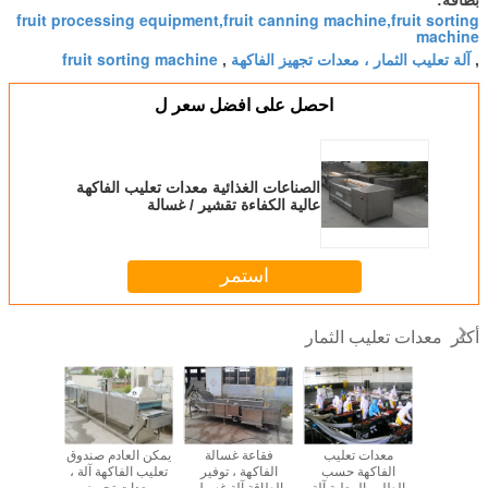
fruit processing equipment,fruit canning machine,fruit sorting
machine
آلة تعليب الثمار ، معدات تجهيز الفاكهة
fruit sorting machine
,
,
احصل على افضل سعر ل
الصناعات الغذائية معدات تعليب الفاكهة
عالية الكفاءة تقشير / غسالة
استمر
معدات تعليب الثمار
أكثر
كفاءة معدات
معدات تعليب
فقاعة غسالة
يمكن العادم صندوق
أبل تقش
 الفاكهة
الفاكهة حسب
الفاكهة ، توفير
تعليب الفاكهة آلة ،
الفاكهة
 الخوخ خط
الطلب المعلبة آلة
الطاقة آلة غسيل
معدات تجهيز
تعليب دلي