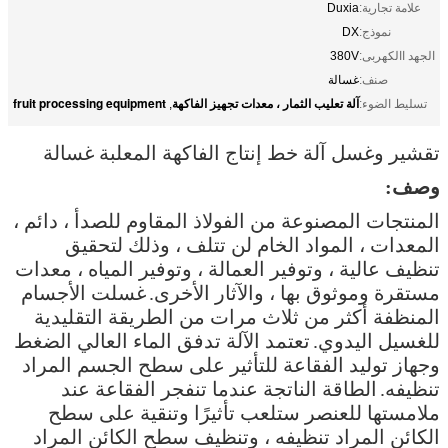
علامة تجارية:
Duxia
نموذج:
DX
الجهد االكهربى:
380V
صنف:
غسالة
آلة تعليب الثمار ، معدات تجهيز الفاكهة
fruit processing equipment
تسليط الضوء:
,
تقشير وغسل آلة خط إنتاج الفاكهة المعلبة غسالة
وصف:
المنتجات المصنوعة من الفولاذ المقاوم للصدأ ، دائم ،
المعدات ، المواد الخام لن تتلف ، وذلك لتحقيق
تنظيف عالية ، وتوفير العمالة ، وتوفير المياه ، معدات
مستقرة وموثوق بها ، والآثار الأخرى.
غسلت الأجسام
المنظفة أكثر من ثلاث مرات من الطريقة التقليدية
للغسيل اليدوي.
تعتمد الآلة تدفق الماء العالي الضغط
وجهاز توليد الفقاعة للتأثير على سطح الجسم المراد
تنظيفه.
الطاقة الناتجة عندما تنفجر الفقاعة عند
ملامستها للعنصر ستلعب تأثيرًا وتنقية على سطح
الكائن المراد تنظيفه ، وتنظيف سطح الكائن المراد