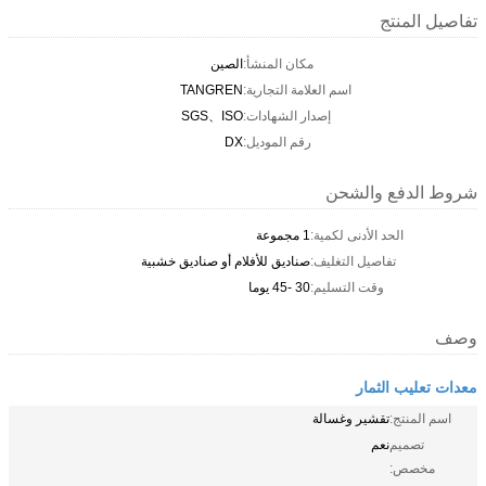
تفاصيل المنتج
مكان المنشأ:
الصين
اسم العلامة التجارية:
TANGREN
إصدار الشهادات:
SGS、ISO
رقم الموديل:
DX
شروط الدفع والشحن
الحد الأدنى لكمية:
1 مجموعة
تفاصيل التغليف:
صناديق للأفلام أو صناديق خشبية
وقت التسليم:
30 -45 يوما
وصف
معدات تعليب الثمار
اسم المنتج:
تقشير وغسالة
تصميم
نعم
مخصص: