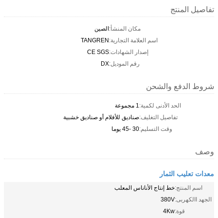
تفاصيل المنتج
مكان المنشأ:
الصين
اسم العلامة التجارية:
TANGREN
إصدار الشهادات:
CE SGS
رقم الموديل:
DX
شروط الدفع والشحن
الحد الأدنى لكمية:
1 مجموعة
تفاصيل التغليف:
صناديق للأفلام أو صناديق خشبية
وقت التسليم:
30 -45 يوما
وصف
معدات تعليب الثمار
اسم المنتج:
خط إنتاج الأناناس المعلب
الجهد االكهربى:
380V
قوة:
4Kw