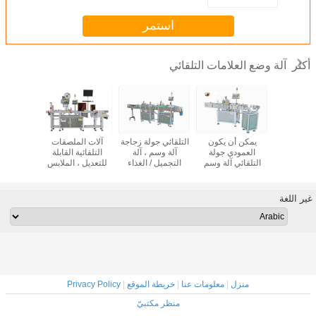
استمر
آلة وضع العلامات التلقائي
أكثر
اجة دوارة
يمكن أن يكون
التلقائي جولة زجاجة
آلات الملصقات
السطح 
 وصفها آلة
العمودي جولة
آلة وسم ، آلة
التلقائية القابلة
التلقائي 
 السرعة
التلقائي آلة وسم
التجميل / الغذاء
للتعديل ، الملابس
عملية سهل
 التصميم
عالية السعة 50 -
التسمية
العلامة / بطاقات آلة
غطاء /
200b / دقيقة
طباعة الملصقات
غير اللغة
منزل
|
معلومات عنا
|
خريطة الموقع
|
Privacy Policy
منظر مكتبيّ