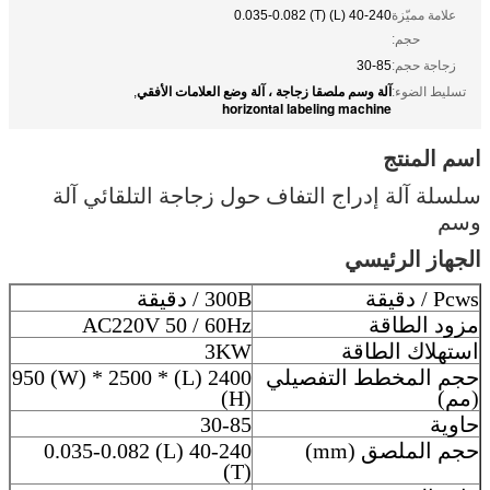
علامة مميّزة
40-240 (L) 0.035-0.082 (T)
حجم:
زجاجة حجم:
30-85
آلة وسم ملصقا زجاجة ، آلة وضع العلامات الأفقي
تسليط الضوء:
,
horizontal labeling machine
اسم المنتج
سلسلة آلة إدراج التفاف حول زجاجة التلقائي آلة
وسم
الجهاز الرئيسي
Pcws / دقيقة
300B / دقيقة
مزود الطاقة
AC220V 50 / 60Hz
استهلاك الطاقة
3KW
حجم المخطط التفصيلي
2400 (L) * 950 (W) * 2500
(مم)
(H)
حاوية
30-85
حجم الملصق (mm)
40-240 (L) 0.035-0.082
(T)