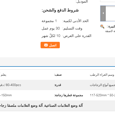
الموديل:
شروط الدفع والشحن:
الحد الأدنى لكمية:
1 مجموعة
بيرة :
وقت التسليم:
30 يوم عمل
ة لاصقة
القدرة على العرض:
10 لكلّ شهر
اتصل
 وسم الغراء الرطب
صنف:
يعلم آ
ميع أنواع الزجاجات
قدرة:
80-400pcs / دقيقة
117-520mm * 50
مجموعة قطرها زجاجة:
5-150mm
آلة وضع العلامات الصناعية
آلة وضع العلامات ملصقا زجا
,