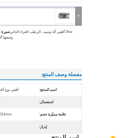
3kw أفقي آلة وسم ، الرطب الغراء الذاتي
صورة ك
وصفها آل
مفصلة وصف المنتج
اسم المنتج:
أفقي نوع آلة
استعمال:
ج
علامة مميّزة حجم:
-254mm
إبراز:
اسم المنتج