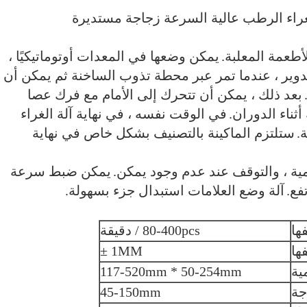
لغراء الرطب عالية السرعة زجاجة مستديرة
طعمة المعلبة.
يمكن وضعها في المعدات أوتوماتيكيًا ،
وير ، عندما تمر عبر محطة تذوب الساخنة ثم يمكن أن
بعد ذلك ، يمكن أن تتحرك إلى الأمام مع فرك عصا
ثناء الدوران.
في الوقت نفسه ، في نهاية آلة الغراء
.
ستلتزم الماكينة بالتصنيف بشكل خاص في نهاية
ية ، والتوقف عند عدم وجود يمكن.
يمكن ضبط سرعة
فع.
آلة وضع العلامات استبدال جزء بسهولة.
ها
80-400pcs / دقيقة
ها
1MM ±
ية
117-520mm * 50-254mm
جة
45-150mm