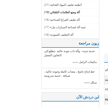
أنظمة تغليف المواد الغذائية
(21)
آلة وضع العلامات التلقائي
(19)
آلة تغليف الفراغ الصناعية
(16)
شبه آلة لصناعة السيارات ملء
(17)
آلة التغليف العمودية
(16)
زبون مراجعة
خدمة جيدة ، وآلة ذات جودة عالية. نتطلع إلى
التعاون المقبل.
—— مكيفات الزامل
لة
خط إنتاج ناضج ، معدات كاملة وجودة عالية ،
ضيافة ، خدمة مدروسة
—— ميكل
4
ابن دردش الآن
جة