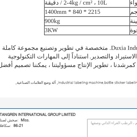
اء
2-4kg / cm² ، 10L / دقيقة
جم
2215 * 840 * 1400mm
نة
900kg
وة
3KW
شانغهاي Duxia Industry & Trade Co.، Ltd. متخصصة في تطوير وتصنيع مجموعة كاملة
لاستيراد والتصدير.
استناداً إلى المهارات التكنولوجية
كمرشدنا ، تطوير الإنتاج مسؤوليتنا ، يمكننا تصميم أفضل
,
,
industrial labeling machine,bottle sticker labe
آلة وضع العلامات الصناعية
TANGREN INTERNATIONAL GROUP LIMITED
Miss.
اتصل شخص:
86-21
الفاكس: