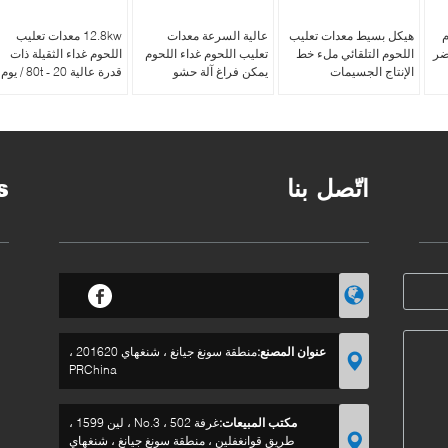
م
هيكل بسيط معدات تعليب
عالية السرعة معدات
12.8kw معدات تعليب
ضر
اللحوم التلقائي ملء خط
تعليب اللحوم غداء اللحوم
اللحوم غداء الثقيلة ذات
الإنتاج الجسيمات
يمكن فراغ آلة حشو
قدرة عالية 20 - 80t / يوم
اتّصل بنا
s
عنوان المصنع:
منطقة سونغ جيانغ ، شنغهاي 201620 ،
PRChina
مكتب المبيعات:
غرفة 502 ، No.3 ، لين 1599 ،
طريق قوانغفلين ، منطقة سونغ جيانغ ، شنغهاي