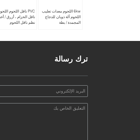
6kw اللحوم معدات تعليب
PVC ناقل اللحوم اللحو
اللحوم آلة ذوبان للدجاج
ناقل الحزام ، أزرق / أخ
المجمدة / بطة
نظم ناقل اللحوم
ترك رسالة