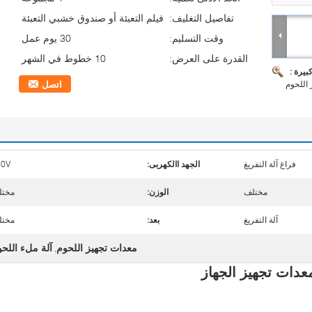
تفاصيل التغليف:
فيلم التعبئة أو صندوق خشبي التعبئة
وقت التسليم:
30 يوم عمل
القدرة على العرض:
10 خطوط في الشهر
بيرة :
 اللحوم
اتصل
فراغ آلة التفريغ
الجهد االكهربى:
80V
مختلف
الوزن:
مختل
آلة التفريغ
بعد:
مختل
معدات تجهيز اللحوم
آلة ملء اللح
,
معدات تجهيز الجهاز