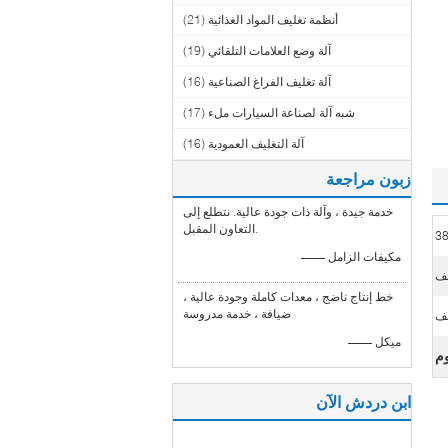
أنظمة تغليف المواد الغذائية
(21)
آلة وضع العلامات التلقائي
(19)
آلة تغليف الفراغ الصناعية
(16)
شبه آلة لصناعة السيارات ملء
(17)
آلة التغليف العمودية
(16)
زبون مراجعة
خدمة جيدة ، وآلة ذات جودة عالية. نتطلع إلى
التعاون المقبل.
3
—— مكيفات الزامل
ف
خط إنتاج ناضج ، معدات كاملة وجودة عالية ،
ضيافة ، خدمة مدروسة
ف
—— ميكل
وم
ابن دردش الآن