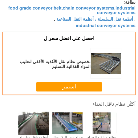
بطاقة:
food grade conveyor belt,chain conveyor systems,industrial
conveyor systems
أنظمة نقل السلسلة ، أنظمة النقل الصناعية
,
,
industrial conveyor systems
احصل على افضل سعر ل
تخصيص نظام نقل الأغذية الأفقي لتعليب
المواد الغذائية التسليم
استمر
نظام ناقل الغذاء
أكثر
ل الأسطوانة
نظام مراقبة الحزام
حزام سير البلاستيك
أنظمة ناقل سلسلة
كوكي / ا