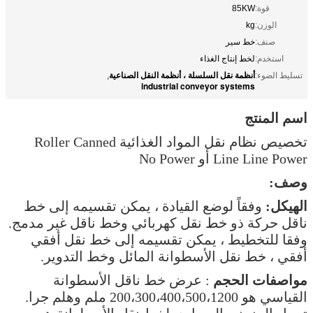
قوة:
85KW
الوزن:
kg
صنف:
خط سير
استخدم:
لخط إنتاج الغذاء
أنظمة نقل السلسلة ، أنظمة النقل الصناعية
تسليط الضوء:
,
industrial conveyor systems
اسم المنتج
تخصيص نظام نقل المواد الغذائية Roller Canned
Line Line Power أو No Power
وصف:
الهيكل:
وفقاً لوضع القيادة ، يمكن تقسيمه إلى خط
ناقل حركة ذو خط نقل كهربائي وخط ناقل غير مدمج.
وفقا للتخطيط ، يمكن تقسيمه إلى خط نقل أفقي
أفقي ، خط نقل الأسطوانة المائل وخط التدوير.
مواصفات الحجم
: عرض خط ناقل الأسطوانة
القياسي هو 200،300،400،500،1200 ملم وهلم جرا.