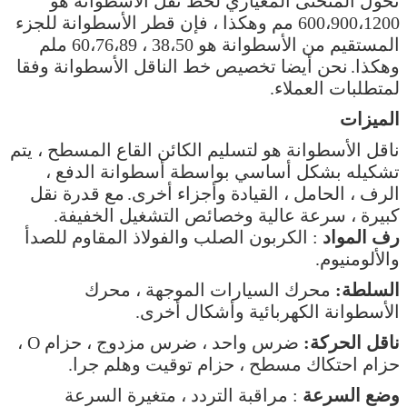
تحول المنحنى المعياري لخط نقل الأسطوانة هو
600،900،1200 مم وهكذا ، فإن قطر الأسطوانة للجزء
المستقيم من الأسطوانة هو 38،50 ، 60،76،89 ملم
وهكذا.
نحن أيضا تخصيص خط الناقل الأسطوانة وفقا
لمتطلبات العملاء.
الميزات
ناقل الأسطوانة هو لتسليم الكائن القاع المسطح ، يتم
تشكيله بشكل أساسي بواسطة أسطوانة الدفع ،
الرف ، الحامل ، القيادة وأجزاء أخرى.
مع قدرة نقل
كبيرة ، سرعة عالية وخصائص التشغيل الخفيفة.
رف المواد
: الكربون الصلب والفولاذ المقاوم للصدأ
والألومنيوم.
السلطة:
محرك السيارات الموجهة ، محرك
الأسطوانة الكهربائية وأشكال أخرى.
ناقل الحركة:
ضرس واحد ، ضرس مزدوج ، حزام O ،
حزام احتكاك مسطح ، حزام توقيت وهلم جرا.
وضع السرعة
: مراقبة التردد ، متغيرة السرعة